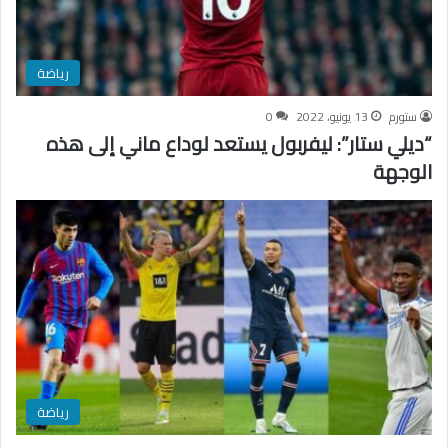
رياضة
ستورم
13 يونيو، 2022
0
“ديلي ستار”: ليفربول يستعد لوداع ماني إلى هذه
الوجهة
رياضة