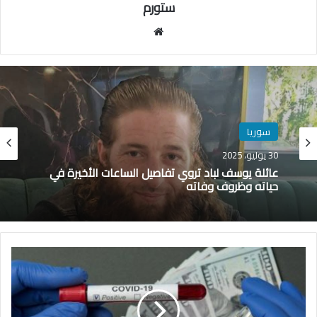
ستورم
مو
قع
الوي
ب
سوريا
30 يوليو، 2025
عائلة يوسف لباد تروي تفاصيل الساعات الأخيرة في
حياته وظروف وفاته
ت
ق
ر
ي
ر