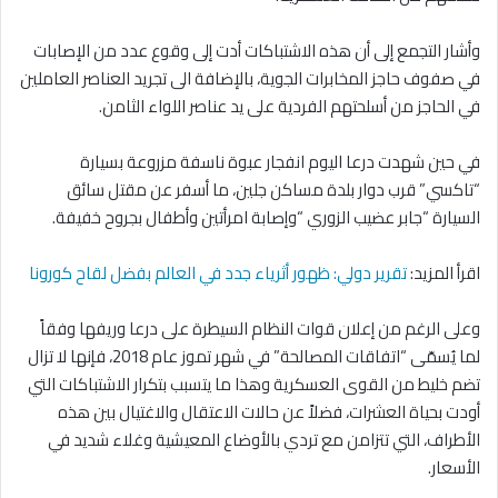
وأشار التجمع إلى أن هذه الاشتباكات أدت إلى وقوع عدد من الإصابات
في صفوف حاجز المخابرات الجوية، بالإضافة الى تجريد العناصر العاملين
في الحاجز من أسلحتهم الفردية على يد عناصر اللواء الثامن.
في حين شهدت درعا اليوم انفجار عبوة ناسفة مزروعة بسيارة
“تاكسي” قرب دوار بلدة مساكن جلين، ما أسفر عن مقتل سائق
السيارة “جابر عضيب الزوري “وإصابة امرأتين وأطفال بجروح خفيفة.
اقرأ المزيد:
تقرير دولي: ظهور أثرياء جدد في العالم بفضل لقاح كورونا
وعلى الرغم من إعلان قوات النظام السيطرة على درعا وريفها وفقاً
لما يُسمّى “اتفاقات المصالحة” في شهر تموز عام 2018، فإنها لا تزال
تضم خليط من القوى العسكرية وهذا ما يتسبب بتكرار الاشتباكات التي
أودت بحياة العشرات، فضلاً عن حالات الاعتقال والاغتيال بين هذه
الأطراف، التي تتزامن مع تردي بالأوضاع المعيشية وغلاء شديد في
الأسعار.