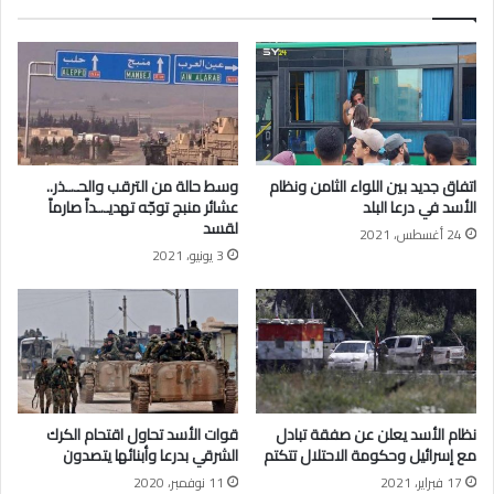
ل
.
ع
أ
ا
ر
ل
ب
م
ع
ب
ي
ف
ن
ض
ي
اتفاق جديد بين اللواء الثامن ونظام
وسط حالة من الترقب والحـ.ـذر..
ل
ي
الأسد في درعا البلد
عشائر منبج توجّه تهديـ.ـداً صارماً
ل
ح
لقسد
24 أغسطس، 2021
ق
ا
3 يونيو، 2021
ا
و
ح
ل
ك
ا
و
ل
ر
ص
و
ع
ن
و
ا
د
نظام الأسد يعلن عن صفقة تبادل
قوات الأسد تحاول اقتحام الكرك
إ
مع إسرائيل وحكومة الاحتلال تتكتم
الشرقي بدرعا وأبنائها يتصدون
ل
17 فبراير، 2021
11 نوفمبر، 2020