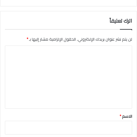
ى
م
ن
اترك تعليقاً
ب
ر
ا
لن يتم نشر عنوان بريدك الإلكتروني.
الحقول الإلزامية مشار إليها بـ
*
ل
ح
ا
ر
م
ل
ا
ت
ل
ع
م
ك
ل
ي
ي
(
ف
ق
ي
*
الاسم
*
د
ي
و
)