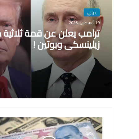
دولي
19 أغسطس، 2025
ترامب يعلن عن قمة ثلاثية 
زيلينسكي وبوتين !
ا
ل
ل