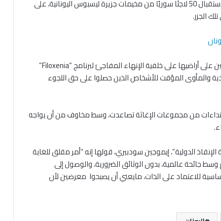
وكانت النرويج قد أعلنت في وقت سابق عن استعدادها لاستقبال 50 لاجئًا سوريًا من مخيمات جزيرة ليسبوس اليونانية، على
ك الجزر.
ونان
من جانبها حذرت اليونان من خطر داهم يواجه آلاف اللاجئين على أراضيها على خلفية الإنهاء المفاجئ لبرنامج “Filoxenia”
قدية والمأوى المؤقت للأشخاص الذين حصلوا على حق اللجوء
ن النداءات من مجموعات الإغاثة تصاعدت، وسط مخاوف من أن يواجه
ء.
لإنقاذ الدولية”، إيموجين سودبيري، قولها إنه “أمر مقلق للغاية
ع وسط جائحة عالمية، بدون الوثائق الضرورية، والوصول إلى
ساسية للاعتماد على الذات، مايعني أن يصبحوا معرضين لأن