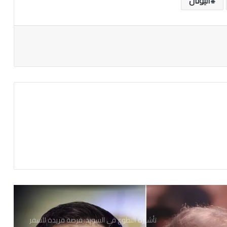
اليونان
جريمة مروعة بحق رجل أعمال سوري في
إسطنبول
وفاة شاب سوري أثناء هروبه من الشرطة في
إسطنبول
حادثة مرعبة في لايبزيغ
ألمانيا.. طالباتا لجوء تحققان نصرا على الحكومة
في نورنبرغ
تأشيرة التطوع في السويد: فرصة فريدة للسفر