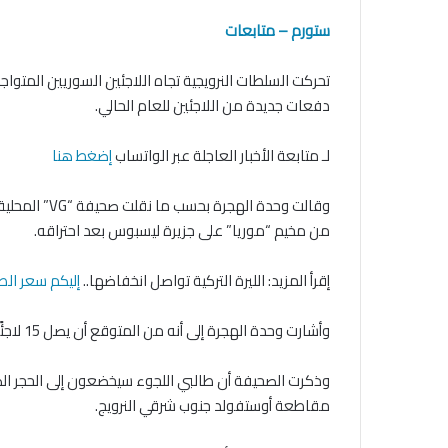
ستورم – متابعات
تحركت السلطات النرويجية تجاه اللاجئين السوريين المتواجدين
دفعات جديدة من اللاجئين للعام الحالي.
لـ متابعة الأخبار العاجلة عبر الواتساب
إضغط هنا
من مخيم “موريا” على جزيرة ليسبوس بعد احتراقه.
إقرأ المزيد: الليرة التركية تواصل انخفاضها..
إليكم سعر ال
وأشارت وحدة الهجرة إلى أنه من المتوقع أن يصل 15 لاجئًا سوريًّا إضافيًّا في وقت قريب إلى الأراضي النرويجية.
وذكرت الصحيفة أن طالبي اللجوء سيخضعون إلى الحجر ال
مقاطعة أوستفولد جنوب شرقي النرويج.