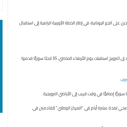
 على الجزر اليونانية، في إطار الخطة الأوربية الرامية إلى استقبال
وقالت وحدة الهجرة بحسب ما نقلت صحيفة “VG” المحلية، إن النرويج استقبلت يوم الأربعاء الماضي، 35 لاجئا سوريًّا قدموا
صرف
صحي لمدة عشرة أيام في “المركز الوطني” للقادمين في