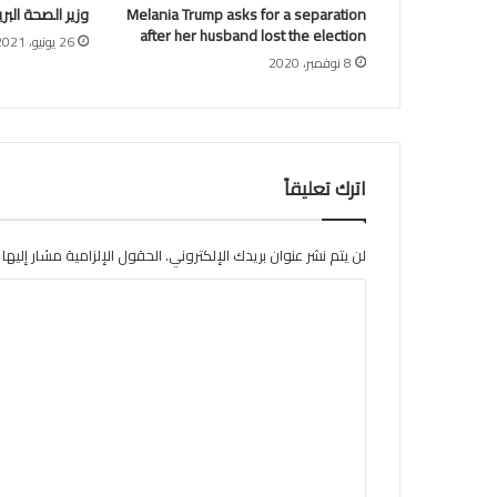
Melania Trump asks for a separation
وزير الصحة البر
ا
after her husband lost the election
.
26 يونيو، 2021
8 نوفمبر، 2020
.
إ
ل
ي
ك
م
اترك تعليقاً
س
ع
ر
لن يتم نشر عنوان بريدك الإلكتروني.
الحقول الإلزامية مشار إليها ب
ا
ا
ل
ص
ل
ر
ت
ف
ع
ل
ي
ق