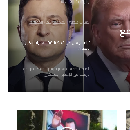
والإقامة مع العائلة
كسرت هويتي الصحفية لأجل الحقيقة
مع
ترامب يعلن عن قمة ثلاثية مع زيلينسكي
وبوتين !
ألمانيا تتجه نحو تعزيز قوتها الدفاعية بزيادة
تاريخية في الإنفاق العسكري
ترحيب أوروبي بوقف إطلاق النار بين لبنان
وإسرائيل
ه
ج
الولايات المتحدة تدعم تركيا في حربها ضد
م
التنظيمات الإرهابية