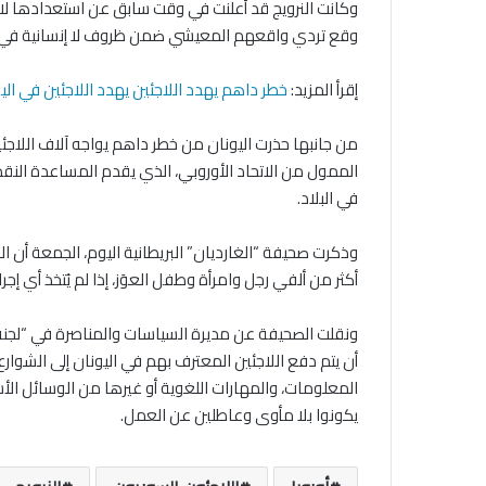
وقع تردي واقعهم المعيشي ضمن ظروف لا إنسانية في تل
إقرأ المزيد:
خطر داهم يهدد اللاجئين يهدد اللاجئين في الي
الممول من الاتحاد الأوروبي، الذي يقدم المساعدة الن
في البلاد.
وذكرت صحيفة “الغارديان” البريطانية اليوم، الجمعة أ
أكثر من ألفي رجل وامرأة وطفل العوَز، إذا لم يُتخذ أي إجرا
ونقلت الصحيفة عن مديرة السياسات والمناصرة في “لجنة ا
أن يتم دفع اللاجئين المعترف بهم في اليونان إلى الشوار
المعلومات، والمهارات اللغوية أو غيرها من الوسائل الأ
يكونوا بلا مأوى وعاطلين عن العمل.