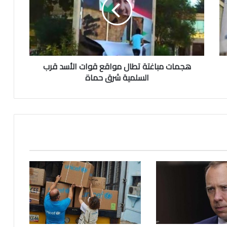
ا
ت
م
جريمة مروعة بحق رجل أعمال سوري في
ب
إسطنبول
ا
غ
هجمات مباغتة تطال مواقع قوات الأسد قرب
ت
وفاة شاب سوري أثناء هروبه من الشرطة في
ة
السلمية شرق حماة
إسطنبول
ت
ط
ا
ل
حادثة مرعبة في لايبزيغ
م
و
ا
ألمانيا.. طالباتا لجوء تحققان نصرا على الحكومة
ق
في نورنبرغ
ع
ق
و
تأشيرة التطوع في السويد: فرصة فريدة للسفر
ا
والإقامة مع العائلة
ت
ا