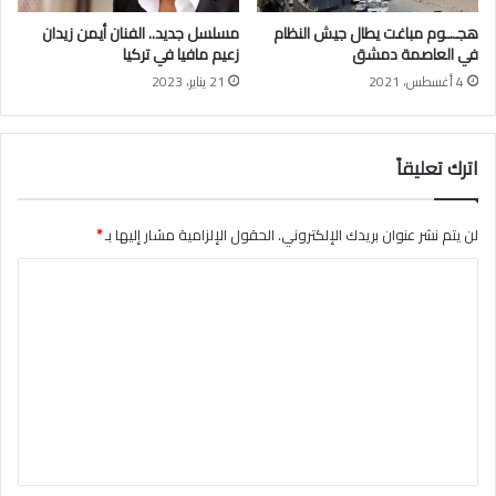
م
ب
ع
هجـ.ـوم مباغت يطال جيش النظام
مسلسل جديد.. الفنان أيمن زيدان
(
ن
في العاصمة دمشق
زعيم مافيا في تركيا
ف
ظ
4 أغسطس، 2021
21 يناير، 2023
ي
ا
د
م
ي
ا
و
اترك تعليقاً
ل
)
أ
س
د
لن يتم نشر عنوان بريدك الإلكتروني.
الحقول الإلزامية مشار إليها بـ
*
ا
ل
ت
ع
ل
ي
ق