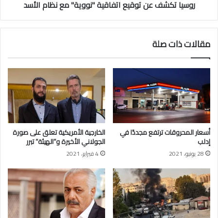
ح
روسيا تكشف عن توقيع اتفاقية "نووية" مع نظام الأسد
ع
د
ن
ى
ت
ا
و
مقالات ذات صلة
ل
ق
ق
ي
و
ع
ا
ا
ع
ت
د
ف
ا
ا
ل
ق
ت
ي
أسعار المحروقات ترتفع مجددًا في
الخارجية الأمريكية تعلق على صورة
ر
ة
إدلب
الجولاني الأخيرة و”الهيئة” تبرر
ك
"
28 يونيو، 2021
4 فبراير، 2021
ي
ن
ة
و
ف
و
ي
ي
إ
ة
د
"
ل