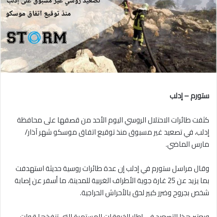
ستورم – إدلب
كثفت طائرات الاحتلال الروسي اليوم الأحد من قصفها على محافظة
إدلب، في تصعيد غير مسبوق منذ توقيع اتفاق موسكو شهر آذار/
مارس الماضي.
وقال مراسل ستورم في إدلب إن عدة طائرات روسية حديثة استهدفت
بما يزيد عن 25 غارة جوية الأطراف الغربية للمدينة، ما أسفر عن إصابة
شخص بجروح وضرر كبير لحق بالأحراش الحراجية.
ويعتبر هذا التصعيد في إطار الخروقات المستمرة التي تنفذها قوات