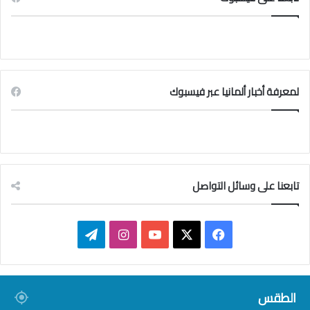
لمعرفة أخبار ألمانيا عبر فيسبوك
تابعنا على وسائل التواصل
ف
ا
ت
ي
X
Y
ن
ي
س
o
س
ل
الطقس