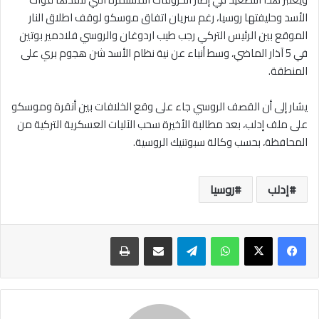
الأسد وحليفتها روسيا، رغم سريان اتفاق موسكو لوقف اطلاق النار
الموقع بين الرئيس التركي رجب طيب اردوغان والروسي فلادمير بوتين
في 5 آذار الماضي، وسط أنباء عن نية نظام الأسد شن هجوم بري على
المنطقة.
يشار إلى أن القصف الروسي جاء على وقع الخلافات بين أنقرة وموسكو
على ملف إدلب، بعد مطالبة الأخيرة سحب الآليات العسكرية التركية من
المحافظة، بحسب وكالة سبوتنيك الروسية.
إدلب
روسيا
واتساب
تيلقرام
مشاركة عبر البريد
طباعة