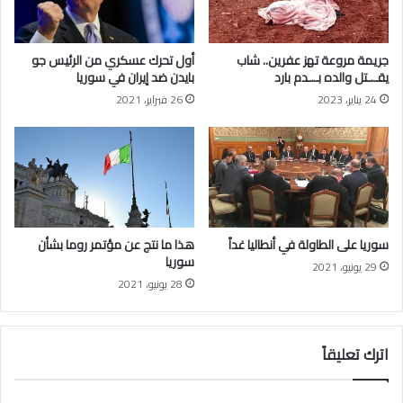
ت
ر
ح
ة
ل
ا
جريمة مروعة تهز عفرين.. شاب
أول تحرك عسكري من الرئيس جو
ي
ل
يقـ.ـتل والده بـ.ـدم بارد
بايدن ضد إيران في سوريا
ق
ج
24 يناير، 2023
26 فبراير، 2021
ف
ن
ي
س
أ
ي
ج
ة
و
ا
ا
ل
ئ
ب
ه
ر
سوريا على الطاولة في أنطاليا غداً
هذا ما نتج عن مؤتمر روما بشأن
ا
ي
سوريا
29 يونيو، 2021
ط
28 يونيو، 2021
ا
ن
ي
اترك تعليقاً
ة
.
.