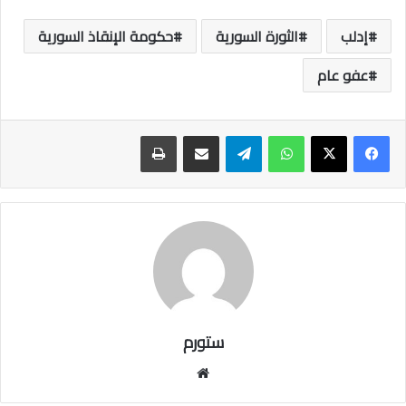
إدلب
الثورة السورية
حكومة الإنقاذ السورية
عفو عام
واتساب
تيلقرام
مشاركة عبر البريد
طباعة
ستورم
مو
قع