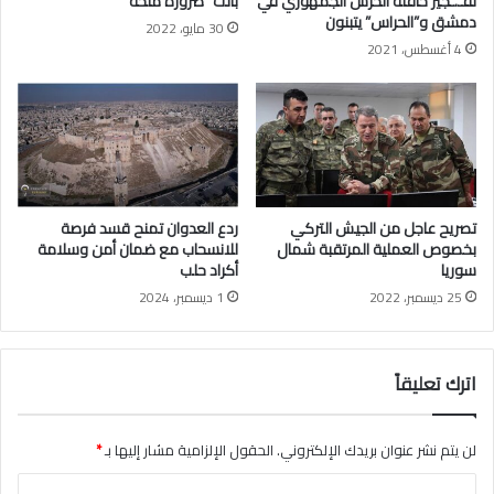
تفـ.ـجير حافلة الحرس الجمهوري في
باتت “ضرورة ملحة”
ب
ا
دمشق و”الحراس” يتبنون
30 مايو، 2022
ي
ب
4 أغسطس، 2021
ن
أ
ل
ص
ـ
د
ن
ر
ظ
ن
ا
ظ
م
ا
ا
م
تصريح عاجل من الجيش التركي
ردع العدوان تمنح قسد فرصة
ل
ا
بخصوص العملية المرتقبة شمال
للانسحاب مع ضمان أمن وسلامة
أ
ل
سوريا
أكراد حلب
س
أ
25 ديسمبر، 2022
1 ديسمبر، 2024
د
س
ف
د
ي
ف
اترك تعليقاً
س
ئ
و
ة
ر
ا
لن يتم نشر عنوان بريدك الإلكتروني.
الحقول الإلزامية مشار إليها بـ
*
ي
ل
ا
ـ
ا