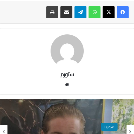
واتساب
تيلقرام
مشاركة عبر البريد
طباعة
ستورم
مو
قع
الوي
ب
سوريا