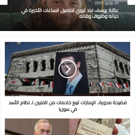
30 يوليو، 2025
عائلة يوسف لباد تروي تفاصيل الساعات الأخيرة في
حياته وظروف وفاته
ف
ض
ي
ح
ة
م
د
و
ي
فضيحة مدوية.. الإمارات تبيع خادمات من الفلبين لـ نظام الأسد
ة
.
في سوريا
.
ا
ب
ل
ر
إ
و