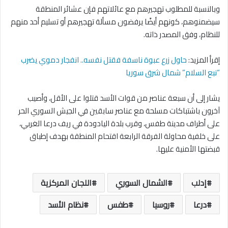
وبالنسبة للمطلوب تهجيرهم مع عائلاتهم فإن عشائر المنطقة
سيضمنوهم، كونهم أيضًا يرفضون مسألة تهجيرهم أو تسليم أحد منهم
للنظام، وفق المصدر ذاته.
إقرأ المزيد:
حاول زرع عبوة ناسفة فقتل نفسه.. انفجار دموي يضرب
“نبع السلام” شمال شرق سوريا
يشار إلى أن سبعة عناصر من قوات الأسد قتلوا على الأقل، وأصيب
آخرون باشتباكات مسلحة مع عناصر سابقين في الجيش السوري الحر
على أطراف مدينة طفس، وقرب بلدة اليادودة في ريف درعا الغربي،
على خلفية محاولة الفرقة الرابعة اقتحام المنطقة بهدف إطباق
قبضتها الأمنية عليها.
إدلب
الشمال السوري
اللجان المركزية
درعا
روسيا
طفس
نظام الأسد