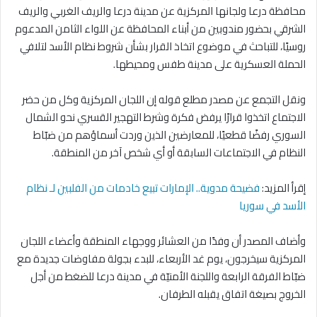
محافظة درعا ولجانها المركزية عن مدينة درعا والريف الغربي والريف
الشرقي بحضور مندوبين من أبناء المحافظة عن اللواء الثامن المدعوم
روسيًا، للتباحث في موضوع اتخاذ القرار بشأن شروط نظام الأسد لتلافي
الحملة العسكرية على مدينة طفس ومحيطها.
ونقل التجمع عن مصدر مطلع قوله إن اللجان المركزية وكل من حضر
الاجتماع اتخذوا قرارًا يرفض فكرة وشرط التهجير القسري نحو الشمال
السوري رفضًا قطعيًا، للمعارضين الذين وردت أسماؤهم من ضبّاط
النظام في الاجتماعات السابقة أو أي شخص آخر من المنطقة.
إقرأ المزيد:
فضيحة مدوية.. الإمارات تبيع خادمات من الفلبين لـ نظام
الأسد في سوريا
وأضاف المصدر أن وفدًا من العشائر ووجهاء المنطقة وأعضاء اللجان
المركزية سيخرجون، يوم غد الأربعاء، للبدء بجولة مفاوضات جديدة مع
ضبّاط الفرقة الرابعة واللجنة الأمنيّة في مدينة درعا للضغط من أجل
الخروج بصيغة اتفاق يقبله الطرفان.