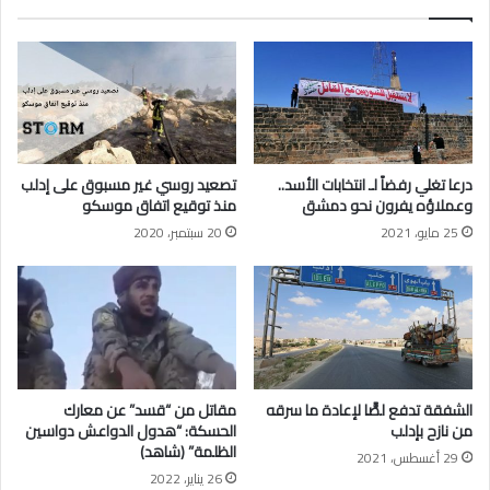
ق
ا
ع
V
ل
s
ى
ت
ا
ر
ر
ك
ت
ي
ق
ا
درعا تغلي رفضاً لـ انتخابات اﻷسد..
تصعيد روسي غير مسبوق على إدلب
ا
وعملاؤه يفرون نحو دمشق
منذ توقيع اتفاق موسكو
ء
25 مايو، 2021
20 سبتمبر، 2020
أ
ب
و
خ
ا
ل
د
ا
الشفقة تدفع لصًّا ﻹعادة ما سرقه
مقاتل من “قسد” عن معارك
ل
من نازح بإدلب
الحسكة: “هدول الدواعش دواسين
ش
الظلمة” (شاهد)
29 أغسطس، 2021
ا
26 يناير، 2022