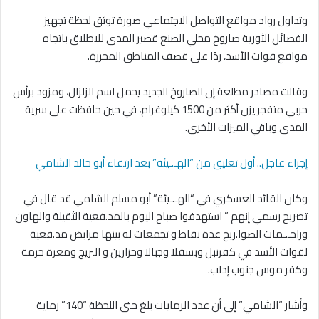
وتداول رواد مواقع التواصل الاجتماعي صورة توثق لحظة تجهيز
الفصائل الثورية صاروخ محلي الصنع قصير المدى للاطلاق باتجاه
مواقع قوات الأسد، ردًا على قصف المناطق المحررة.
وقالت مصادر مطلعة إن الصاروخ الجديد يحمل اسم الزلزال، ومزود برأس
حربي متفجر يزن أكثر من 1500 كيلوغرام، في حين حافظت على سرية
المدى وباقي الميزات الأخرى.
إجراء عاجل.. أول تعليق من “الهـ.ـيئة” بعد ارتقاء أبو خالد الشامي
وكان القائد العسكري في “الهـ.ـيئة” أبو مسلم الشامي قد قال في
تصريح رسمي إنهم ” استهدفوا صباح اليوم بالمد.فعية الثقيلة والهاون
وراجـ.ـمات الصوا.ريخ عدة نقاط و تجمعات له بينها مرابض مد.فعية
لقوات الأسد في كفرنبل وبسقلا وجبالا وحزارين و البريج ومعرة حرمة
وكفر موس جنوب إدلب.
وأشار “الشامي” إلى أن عدد الرمايات بلغ حتى اللحظة “140” رماية