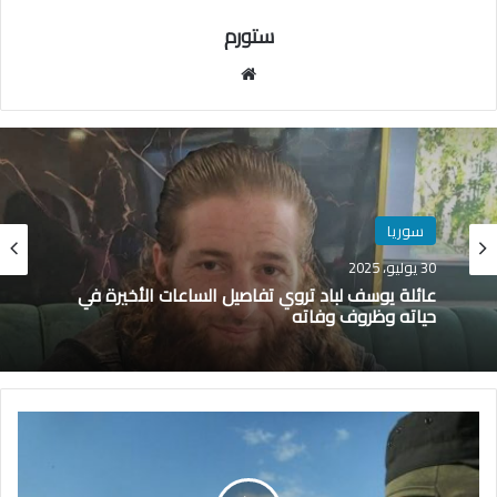
ستورم
مو
قع
الوي
ب
سوريا
30 يوليو، 2025
عائلة يوسف لباد تروي تفاصيل الساعات الأخيرة في
حياته وظروف وفاته
إ
ج
ر
ا