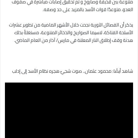
متنوعة بين قذيفة وصاروخ و تم تحقيق إصابات مباشرة في صفوف
العدو، متوعدًا قوات الأسد بالمزيد على حد وصفه.
يذكر أن الفصائل الثورية نجحت خلال الأشهر الماضية من تطوير عشرات
الأسلحة الفتاكة، لاسيما الصواريخ والذخائر المتنوعة، مستغلةً بذلك
هدنة وقف إطلاق النار المعلنة في مارس/ آذار من العام الماضي.
شاهد أيضًا: محمود عثمان.. صوت شجيّ هجره نظام الأسد إلى إدلب