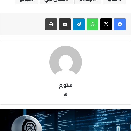
واتساب
تيلقرام
مشاركة عبر البريد
طباعة
ستورم
مو
قع
الوي
ب