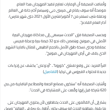
وأضافت الصحيفة أن الإمارات تعتزم تنفيذ المهرجان هذا العام،
موضحةً أنه سوف يقام في مرسى دبي وسيضم أكبر حانة في العالم
وحفلة شرب تستمر من 7 أكتوبر/تشرين الأول 2021 حتى شهر مارس/
آذار العام القادم”.
وبحسب الصحيفة فإن “الحدث سيسعى إلى محاكاة مهرجان البيرة
الأصلي في ميونيخ، ويتضمن ذلك نحو 32 خيمة بيرة وعجلة فيريس
عملاقة وحتى نسخة طبق الأصل بالحجم الطبيعي لتمثال بافاريا الشهير
الذي يقف في أرض المهرجان في ميونيخ”.
اقرأ المزيد: على وقع تفشي “كورونا”.. “أردوغان” يكشف عن إجراءات
جديدة لاحتواء الفيروس في تركيا (
التفاصيل
)
وأشارت الصحيفة أنه “ستكون مصانع الجعة والمطاعم البافارية من بين
620 شركة قيل إنها وقَّعت على المشاركة في الحدث”.
يشار إلى أن القائمون على الحدث يخططون لأن يحتوي المهرجان على
ما يقول منظمو الحدث إنه سوف يكون أطول بار بيرة في العالم” ويصل