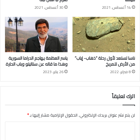
ن
ل
14 أغسطس، 2021
30 أغسطس، 2021
ة
ى
ح
ت
م
ن
ا
ز
ة
ا
ن
ي
ا
ناسا تستعد لأول رحلة “ذهاب- إياب”
ياسر العظمة يهاجم الدراما السورية
.
من الأرض للمريخ
وهذا ما قاله عن ستاليتو وباب الحارة
.
8 فبراير، 2022
26 يناير، 2023
ه
ذ
ا
اترك تعليقاً
م
ح
ت
و
لن يتم نشر عنوان بريدك الإلكتروني.
الحقول الإلزامية مشار إليها بـ
*
ا
ا
ه
ا
ل