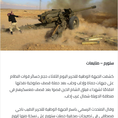
ستورم – متايعات
كشفت الجبهة الوطنية للتحرير اليوم الثلاثاء حجم خسائر قوات النظام
على جبهات حماة وإدلب وحلب، بعد حملة قصف صاروخية نفذتها
انتقامًا لشهداء فيلق الشام الذين قضوا بعد قصف معسكرهم في
منطقة الدويلة شمال غرب إدلب.
وقال المتحدث الرسمي باسم الجبهة الوطنية للتحرير النقيب ناجي
مصطفى في تصريحات صحفية حصلت ستورم على نسخة منها إنهم