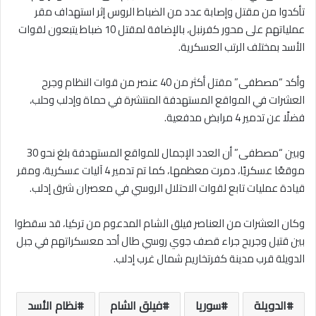
تأكدوا من مقتل وإصابة عدد من الضباط الروس إثر استهداف مقر
عملياتهم على محور كفرنبل، بالإضافة لمقتل 10 ضباط يتبعون لقوات
الأسد بمختلف الرتب العسكرية.
وأكد “مصطفى” مقتل أكثر من 40 عنصر من قوات النظام وجرح
العشرات في المواقع المستهدفة المنتشرة في حماة وإدلب وحلب،
فضلًا عن تدمير 4 مرابض مدفعية.
وبين “مصطفى” أن العدد الإجمال للمواقع المستهدفة بلغ نحو 30
موقعًا عسكريًا، دمرت معظمها، كما تم تدمير 4 آليات عسكرية، ومقر
قيادة عمليات تابع لقوات الاحتلال الروسي في معصران شرق إدلب.
وكان العشرات من العناصر فيلق الشام المدعوم من تركيا، قد سقطوا
بين قتيل وجريح جراء قصف جوي روسي طال أحد معسكراتهم في جبل
الدويلة قرب مدينة كفرتخاريم شمال غرب إدلب.
الدويلة
سوريا
فيلق الشام
نظام الأسد