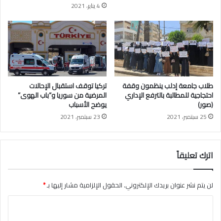
4 يناير، 2021
س
ا
م
ل
ا
د
ل
و
ف
ي
ا
ل
ئ
ة
ز
ف
طلاب جامعة إدلب ينظمون وقفة
تركيا توقف استقبال الإحالات
ي
احتجاجية للمطالبة بالترفع الإداري
المرضية من سوريا و”باب الهوى”
إ
(صور)
يوضح الأسباب
د
25 سبتمبر، 2021
23 سبتمبر، 2021
ل
ب
اترك تعليقاً
لن يتم نشر عنوان بريدك الإلكتروني.
الحقول الإلزامية مشار إليها بـ
*
ا
ل