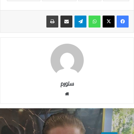
واتساب
تيلقرام
مشاركة عبر البريد
طباعة
ستورم
مو
قع
الوي
ب