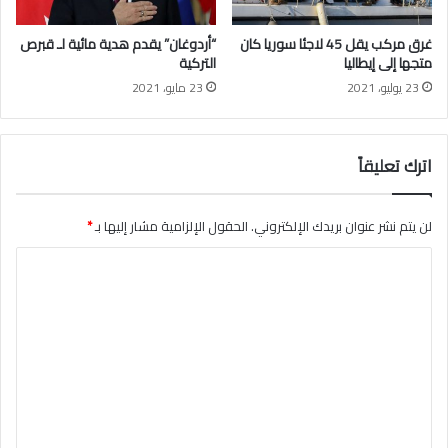
ي
إ
ا
غ
غرق مركب يقل 45 لاجئا سوريا كان
“أردوغان” يقدم هدية مائية لـ قبرص
ف
ل
متجها إلى إيطاليا
التركية
ي
ا
23 يوليو، 2021
23 مايو، 2021
ت
ق
ر
ه
ك
اترك تعليقاً
ي
ا
لن يتم نشر عنوان بريدك الإلكتروني.
الحقول الإلزامية مشار إليها بـ
*
ا
ل
ت
ع
ل
ي
ق