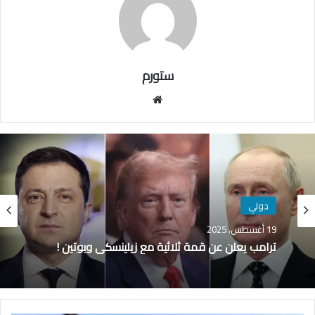
ستورم
مو
قع
الوي
ب
دولي
19 أغسطس، 2025
ترامب يعلن عن قمة ثلاثية مع زيلينسكي وبوتين !