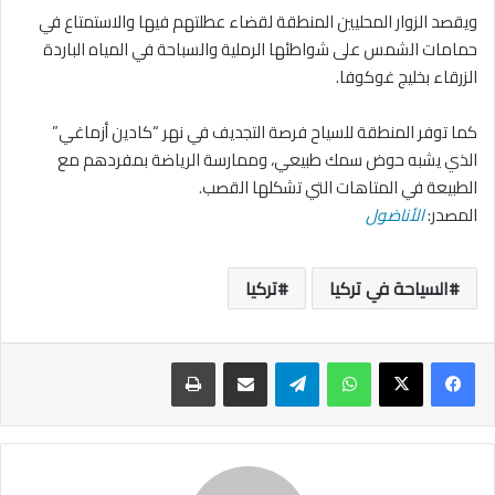
ويقصد الزوار المحليين المنطقة لقضاء عطلتهم فيها والاستمتاع في
حمامات الشمس على شواطئها الرملية والسباحة في المياه الباردة
الزرقاء بخليج غوكوفا.
كما توفر المنطقة للسياح فرصة التجديف في نهر “كادين أزماغي”
الذي يشبه حوض سمك طبيعي، وممارسة الرياضة بمفردهم مع
الطبيعة في المتاهات التي تشكلها القصب.
المصدر:
الأناضول
السياحة في تركيا
تركيا
واتساب
تيلقرام
مشاركة عبر البريد
طباعة