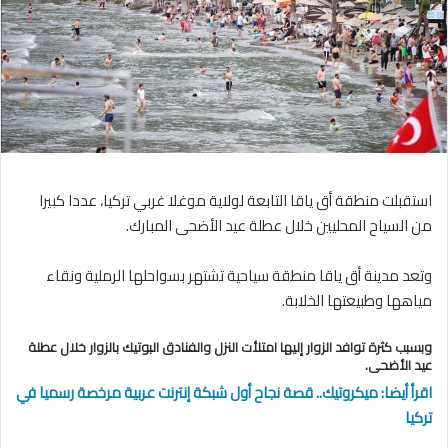
استقبلت منطقة أق ياقا التابعة لولاية موغلا غربي تركيا، عددا كبيرا
من السياح المحليين خلال عطلة عيد الأضحى المبارك.
وتعد مدينة أق ياقا منطقة سياحية تشتهر بسواحلها الرملية ونقاء
مياهها وطبيعتها الخلابة.
وبسبب كثرة توافد الزوار إليها امتلأت النزل والفنادق البوتيك بالزوار خلال عطلة
عيد الأضحى.
اقرأ أيضا: ميكروتيك.. قصة نجاح أول شبكة إنترنت عربية مرخصة رسميا في
تركيا