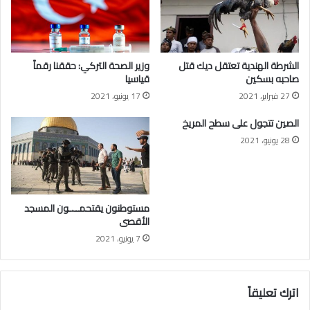
ا
ا
ل
ب
أ
ل
ر
س
الشرطة الهندية تعتقل ديك قتل
وزير الصحة التركي: حققنا رقماً
ض
د
صاحبه بسكين
قياسيا
ع
27 فبراير، 2021
17 يونيو، 2021
م
ا
الصين تتجول على سطح المريخ
ل
28 يونيو، 2021
ـ
"
ا
ل
د
مستوطنون يقتحمــ.ـون المسجد
ب
الأقصى
ي
7 يونيو، 2021
ب
ة
"
اترك تعليقاً