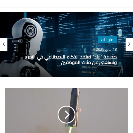
منوعات
18 يناير، 2025
صحيفة “بيلد” تعتمد الذكاء الاصطناعي في التحرير
وتستغني عن مئات الموظفين
"
م
ا
ر
س
"
ب