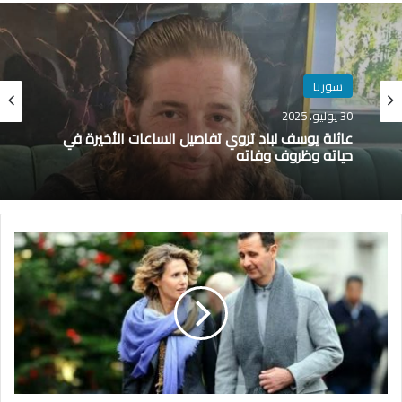
الوي
ب
سوريا
30 يوليو، 2025
عائلة يوسف لباد تروي تفاصيل الساعات الأخيرة في
حياته وظروف وفاته
ا
ل
خ
ط
ة
"
ب
"
.