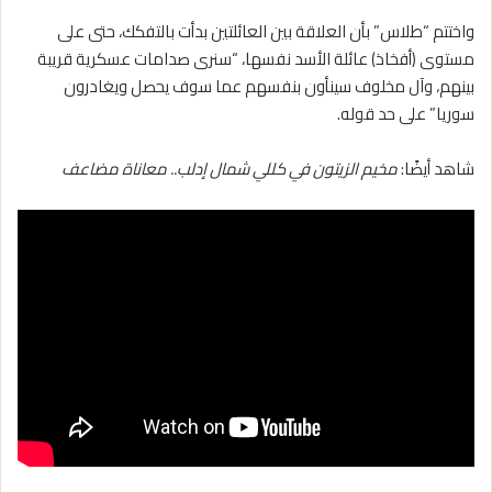
واختتم “طلاس” بأن العلاقة بين العائلتين بدأت بالتفكك، حتى على
مستوى (أفخاذ) عائلة الأسد نفسها، “سنرى صدامات عسكرية قريبة
بينهم، وآل مخلوف سينأون بنفسهم عما سوف يحصل ويغادرون
سوريا” على حد قوله.
شاهد أيضًا:
مخيم الزيتون في كللي شمال إدلب.. معاناة مضاعف