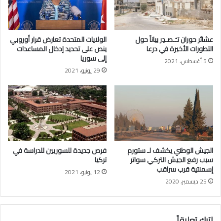
س
ر
د
ا
ا
ض
ل
ي
عشائر حوران تـُـصـدِر بياناً حول
الولايات المتحدة تعارض قرار أوروبي
ح
ة
التطورات الأخيرة في درعا
ينص على تحديد إدخال المساعدات
ك
ا
إلى سوريا
5 أغسطس، 2021
م
ل
29 يونيو، 2021
ف
م
ي
و
ي
ا
س
ل
و
ي
ر
ة
ي
إ
ا
ن
الجيش الوطني يكشف لـ ستورم
فرص جديدة للسوريين للدراسة في
ج
سبب رفع الجيش التركي سواتر
تركيا
ي
إسمنتية قرب سراقب
12 يونيو، 2021
خ
25 ديسمبر، 2020
و
ر
ي
اترك تعليقاً
ف