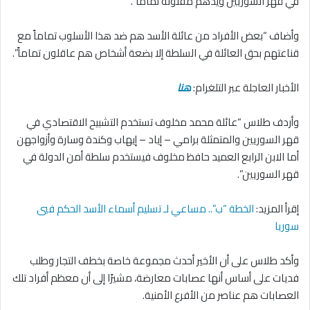
في قهر السوريين ويدهم مفلوته تماماً”.
وأضاف “بعض الأفراد من عائلة الأسد هم ضد هذا الأسلوب تماماً مع
قناعتهم بحق العائلة في السلطة إلا بضعة أشخاص هم عاقلون تماماً”.
الأخبار العاجلة عبر التلغرام:
هنا
وأردف طلاس “عائلة محمد مخلوف تستخدم التشبيح الاقتصادي في
قهر السوريين والمتمثلة برامي – إياد – إيهاب وكندة وسارة وأزواجهن
أما الابن الرابع العميد حافظ مخلوف فيستخدم سلطة أمن الدولة في
قهر السوريين”.
إقرأ المزيد:
الخطة “ب”.. مساعي لـ تسليم أسماء الأسد الحكم فيي
سوريا
وأكد طلاس على أن الأخير أحدث مجموعة خاصة بخطف التجار وطلب
فديات على أساس أنها عصابات معارضة، مشيرًا إلى أن معظم أفراد تلك
العصابات هم عناصر من الأفرع الأمنية.