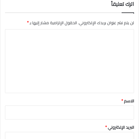
ي
اترك تعليقاً
ا
ن
ص
د
ي
ا
ل
لن يتم نشر عنوان بريدك الإلكتروني.
الحقول الإلزامية مشار إليها بـ
*
ل
ا
ا
م
ل
و
ص
ل
ز
ف
ت
"
ق
ة
ع
ل
ي
ق
*
الاسم
*
البريد الإلكتروني
*