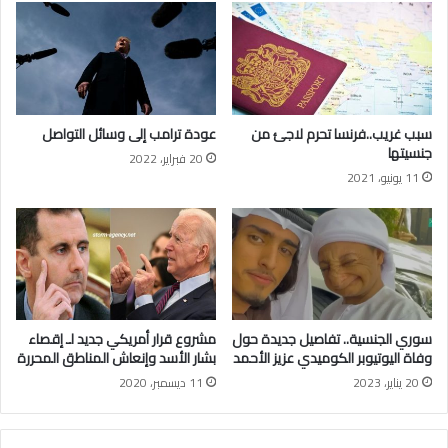
ا
ش
ف
ل
ت
و
ر
ن
ح
ة
ي
م
سبب غريب..فرنسا تحرم لاجئ من
عودة ترامب إلى وسائل التواصل
ل
د
جنسيتها
20 فبراير، 2022
ا
ر
11 يونيو، 2021
ل
ب
م
اً
ت
و
و
ا
ر
ل
ط
س
ي
د
ن
ي
سوري الجنسية.. تفاصيل جديدة حول
مشروع قرار أمريكي جديد لـ إقصاء
ب
و
وفاة اليوتيوبر الكوميدي عزيز الأحمد
بشار الأسد وإنعاش المناطق المحررة
ـ
ض
20 يناير، 2023
11 ديسمبر، 2020
"
ح
ت
ت
ر
ف