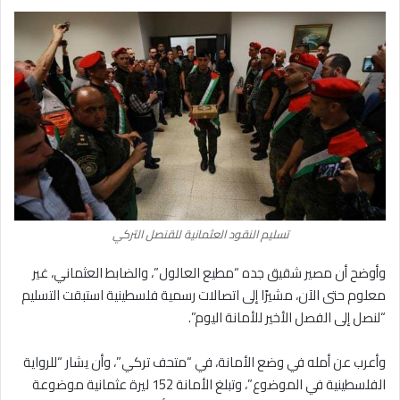
تسليم النقود العثمانية للقنصل التركي
وأوضح أن مصير شقيق جده “مطيع العالول”، والضابط العثماني، غير
معلوم حتى الآن، مشيرًا إلى اتصالات رسمية فلسطينية استبقت التسليم
“لنصل إلى الفصل الأخير للأمانة اليوم”.
وأعرب عن أمله في وضع الأمانة، في “متحف تركي”، وأن يشار “للرواية
الفلسطينية في الموضوع”، وتبلغ الأمانة 152 ليرة عثمانية موضوعة