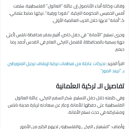
وقالت وكالة أنباء الأناضول إن عائلة “العالول” الفلسطينية، سلمت
أمس الخميس، الحكومة التركية، “نقودا ورقية”، تركها ضابط عثماني،
كـ”أمانة” لديها خلال الحرب العالمية الأولى.
وجرى تسليم “الأمانة” في حفل خاص، أقيم بمقر محافظة نابلس (أعلى
جهة رسمية بالمحافظة)، للقنصل التركي العام في القدس أحمد رضا
ديمير.
اقرأ المزيد:
تحركات عاجلة من منظمات تركية لإيقاف ترحيل المتورطين
بـ “تريند الموز”
تفاصيل الـ تركية العثمانية
وفي كلمته خلال حفل التسليم، شكر السفير التركي، عائلة العالول
الفلسطينية على حفظها للأمانة، وعبّر عن سعادته لزيارة مدينة نابلس
ومشاركته في حدث تسلم الأمانة.
وأضاف: “الشعبان التركي والفلسطيني لديهم الكثير من الأمور