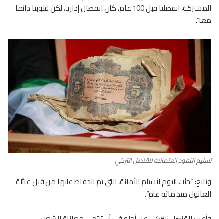
المشتركة، انفصلنا قبل 100 عام، كان انفصال إداريا، لكن قلوبنا دائما
معا”.
تسليم النقود العثمانية للقنصل التركي
وتابع: “جئت اليوم لأستلم الأمانة، التي تم الحفاظ عليها من قبل عائلة
العالول منذ مائة عام”.
وأعرب القنصل التركي عن أمله في أن تنتهي معاناة الشعب