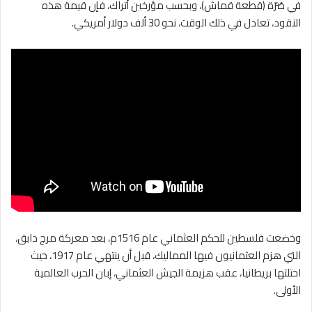
في صُرّة (قطعة قماش)، وبحسب مؤرخين أتراك، فإن قيمة هذه
النقود، تعادل في ذلك الوقت، نحو 30 ألف دولار أمريكي.
وخضعت فلسطين للحكم العثماني عام 1516م، بعد معركة مرج دابق،
التي هزم العثمانيون فيها المماليك، قبل أن ينتهي عام 1917، حيث
احتلتها بريطانيا، عقب هزيمة الجيش العثماني، إبان الحرب العالمية
الأولى.