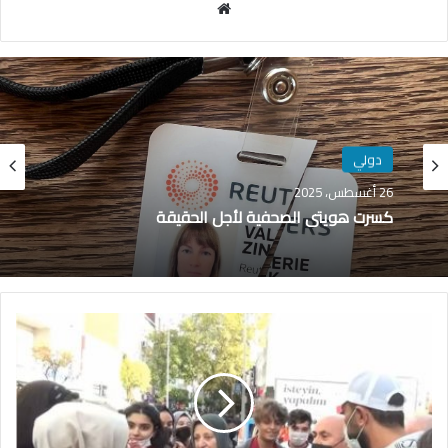
مو
قع
الوي
ب
دولي
26 أغسطس، 2025
كسرت هويتي الصحفية لأجل الحقيقة
ت
ح
ر
ك
ا
ت