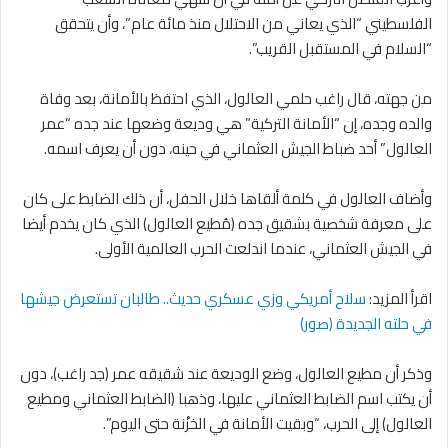
الفلسطيني “الذي يعاني من الاحتلال منذ مائة عام”، وأن يتحقق
“السلام في المستقبل القريب”.
من جهته، قال راغب حلمي العالول، الذي احتفظ بالأمانة، بعد وفاة
والده وجده، إن “الأمانة التركية” هي وديعة وضعها عند جده “عمر
العالول” أحد ضباط الجيش العثماني في حينه، دون أن يعرف اسمه.
وأضاف العالول في كلمة ألقاها خلال الحفل، أن ذلك الضابط على كان
على معرفة شخصية بشقيق جده (مُطيع العالول) الذي كان يخدم أيضا
في الجيش العثماني، عندما اندلعت الحرب العالمية الأولى.
اقرأ المزيد:
سلاح أمريكي وزي عسكري حديث.. طالبان تستعرض جيشها
في حلته الجديدة (صور)
وذكر أن مطيع العالول، وضع الوديعة عند شقيقه عمر (جد راغب)، دون
أن يكتب اسم الضابط العثماني عليها، وذهبا (الضابط العثماني ومطيع
العالول) إلى الحرب، “وبقيت الأمانة في الخزْنة حتى اليوم”.