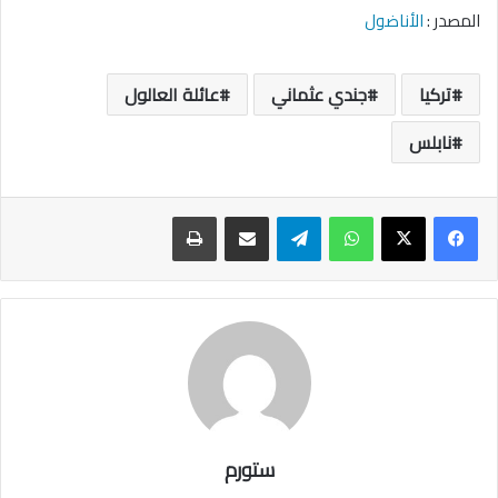
المصدر :
الأناضول
تركيا
جندي عثماني
عائلة العالول
نابلس
واتساب
تيلقرام
مشاركة عبر البريد
طباعة
ستورم