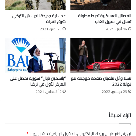
ر
"
ي
ي
الفصائل العسكرية تحبط محاولة
عمـ.ـلية جديدة للجيـ.ـش التركي
ب
د
تسلل في سهل الغاب
شرق الفرات
د
اً
14 أبريل، 2021
23 يونيو، 2021
م
ب
ش
ي
ق
د
"
ت
ت
خ
ذ
تسلا وآبل تتلقيان صفعة موجعة مع
“ياسمين نايال” سورية تحصل على
إ
نهاية 2022
المركز الأول في تركيا
ج
29 ديسمبر، 2022
2 أغسطس، 2021
ر
ا
ء
ع
اترك تعليقاً
ا
ج
ل
لن يتم نشر عنوان بريدك الإلكتروني.
الحقول الإلزامية مشار إليها بـ
*