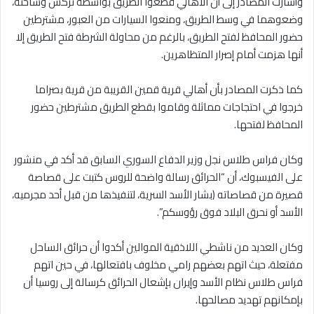
وأشارت المصادر إلى أن الأهالي قطعوا الطريق بواسطة تركس وشاحنة،
وضعوهما في وسط الطريق، ومنعوا السيارات من العبور، مشترطين
حضور المحافظ لفتح الطريق، بالرغم من محاولة الشرطة فتح الطريق إلا
أنها هزمت أمام إصرار المتظاهرين.
كما ذكرت المصادر بأن أهالي قرية قمين القريبة من قرية بصراما
خرجوا في احتجاجات مماثلة وقاموا بقطع الطريق مشترطين حضور
المحافظ لفتحها.
وكان فراس طلاس نجل وزير الدفاع السوري السابق قد أكد في منشور
على الفيسبوك، أن “الحرائق رسالة واضحة للروس كتبت على قصاصة
قصيرة من قصاصاته (بشار الأسد السرية، لتنفيذها من قبل أحد مجرمیه،
الأسد أو نحرق البلاد فوق رؤوسكم”.
وكان العديد من ناشطي اللاذقية الموالين أكدوا أن حرائق الساحل
مفتعلة، حيث اتهم بعضهم رامي مخلوف بافتعالها، في حين اتهم
فراس طلاس نظام الأسد وإيران بإشعال الحرائق كرسالة إلى روسيا أن
بإمكانهم تهديد مصالحها.