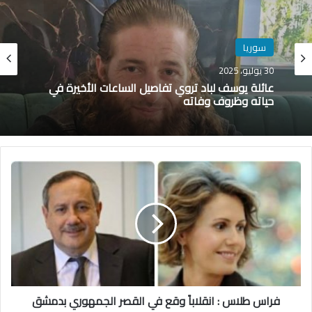
سوريا
30 يوليو، 2025
عائلة يوسف لباد تروي تفاصيل الساعات الأخيرة في
حياته وظروف وفاته
ف
ر
ا
س
ط
ل
ا
س
:
فراس طلاس : انقلاباً وقع في القصر الجمهوري بدمشق
ا