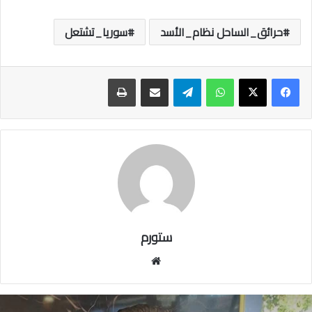
حرائق_الساحل نظام_الأسد
سوريا_تشتعل
واتساب
تيلقرام
مشاركة عبر البريد
طباعة
ستورم
مو
قع
الوي
ب