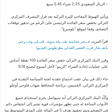
– الريال السعودي 2.35 شراء 2.45 مبيع
ويأتي الهبوط المفاجئ لليرة التركية بعد قرار المصرف المركزي
التركي بخفض سعر الفائدة الرئيسي على الرغم من تدهور توقعات
التضخم، وفقا لموقع “بلومبرغ”.
اقرأ المزيد:
فـ.ـجر محاميه بقنـ.ـبلة يدوية.. قتـ.ـلى وجـ.ـرحى
بانفـ.ـجار قرب القصر العدلي بطرطوس (فيديو)
وقرر البنك المركزي التركي خفض سعر الفائدة 100 نقطة أساس
على عمليات إعادة الشراء “الريبو” لأجل أسبوع ليصبح 18%.
جاء ذلك في بيان عقب اجتماع عقدته لجنة السياسة النقدية في
المركزي التركي، الخميس، برئاسة المحافظ شهاب قاوجي أوغلو.
وأكّد البنك المركزي التركي أنه سيواصل بحزم استخدام جميع
الأدوات المتاحة له حتى تظهر مؤشرات قوية تشير إلى انخفاض دائم
في التضخم ويتم تحقيق هدف 5 في المائة على المدى المتوسط بما