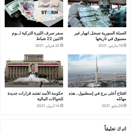
ـ
ا
.
ن
ـ
و
ل
ب
ى
و
العملة السورية تسجل انهيار غير
سعر صرف الليرة التركية لـ يوم
و
ت
مسبوق في تاريخها
الاثنين 22 شباط
ج
ي
16 مارس، 2021
22 فبراير، 2021
ـ
ن
.
"
ـ
ل
ر
ـ
ح
ن
ى
ق
ب
ا
ا
ش
افتتاح أعلى برج في إسطنبول.. هذه
حكومة الأسد تعتمد قرارات جديدة
ن
خ
مهامّه
للحوالات المالية
ف
ا
29 مايو، 2021
14 أبريل، 2021
ـ
ر
.
ط
ـ
ة
ج
ط
اترك تعليقاً