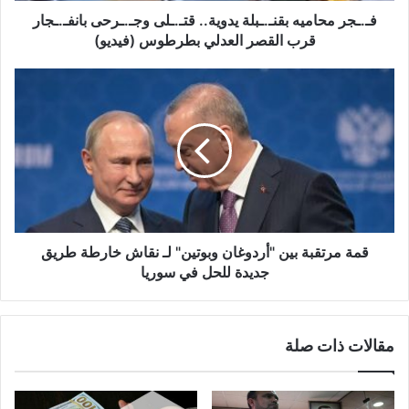
م
فـ.ـجر محاميه بقنـ.ـبلة يدوية.. قتـ.ـلى وجـ.ـرحى بانفـ.ـجار
ي
قرب القصر العدلي بطرطوس (فيديو)
ه
ب
ق
ق
م
ن
ة
ـ
م
.
ر
ـ
ت
ب
ق
ل
ب
ة
ة
ي
ب
قمة مرتقبة بين "أردوغان وبوتين" لـ نقاش خارطة طريق
د
ي
جديدة للحل في سوريا
و
ن
ي
"
ة
أ
مقالات ذات صلة
.
ر
.
د
ق
و
ت
غ