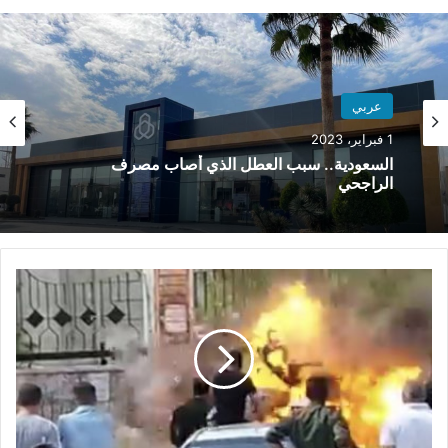
الوي
ب
عربي
1 فبراير، 2023
السعودية.. سبب العطل الذي أصاب مصرف
الراجحي
ف
ـ
.
ـ
ج
ر
م
ح
ا