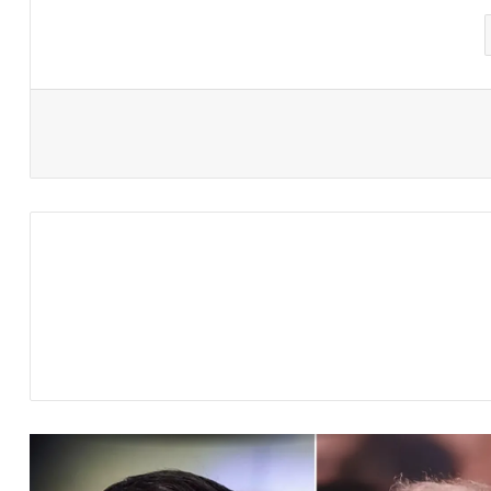
جريمة مروعة بحق رجل أعمال سوري في
إسطنبول
وفاة شاب سوري أثناء هروبه من الشرطة في
إسطنبول
حادثة مرعبة في لايبزيغ
ألمانيا.. طالباتا لجوء تحققان نصرا على الحكومة
في نورنبرغ