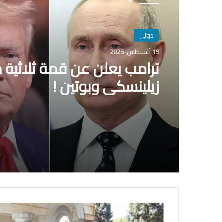
دولي
19 أغسطس، 2025
ترامب يعلن عن قمة ثلاثية 
زيلينسكي وبوتين !
د
ر