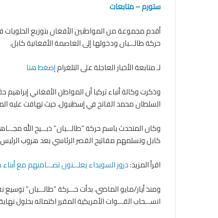
ستورم – متابعات
أقدم مجموعة من المواطنين الأفغان بتوزيع الحلويات في ب
حركة طالـ.ـبان ودخولها إلى العاصمة الأفغانية كابل.
لـ متابعة الأخبار العاجلة على التلغرام
إضغط هنا
وذكرت وكالة أنباء تركيا أن المواطن الأفغاني إبراهيم 
السلطان محمد الفاتح في إسطنبول، حيث تهافت عليه المص
وكان المتحدث باسم حركة “طالـ.ـبان” ذبـ.ـيح الله مجـ.ـا
كابل وتسلمهم مفاتيح القصر الرئاسي بعد هروب الرئيس
اقرأ المزيد:
دروز السويداء يعلـ.ـنون تضـ.ـامنهم مع أبناء د
ومنذ أيار/مايو الماضي، بدأت حـ.ـركة “طالـ.ـبان” توسيع ن
انسـ.ـحاب القـ.ـوات الأمريكية المقرر اكتماله بحلول نه