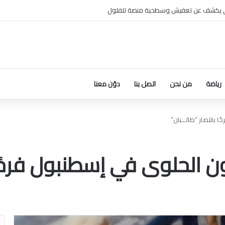
 يكشف عن تعفيش وسطحية منصة للفلول
رياضة
من نحن
اتصل بنا
دوّن معنا
بانتصار “طالـ.ـبان”
الحلوى في إسطنبول فرحًا با