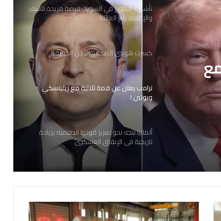
تأشيرة التطوع في السويد: فرصة فريدة للسفر
والإقامة مع العائلة
كسرت هويتي الصحفية لأجل الحقيقة
مع
ترامب يعلن عن قمة ثلاثية مع زيلينسكي
وبوتين !
ألمانيا تتجه نحو تعزيز قوتها الدفاعية بزيادة
تاريخية في الإنفاق العسكري
ترحيب أوروبي بوقف إطلاق النار بين لبنان
وإسرائيل
1
7
الولايات المتحدة تدعم تركيا في حربها ضد