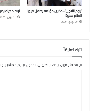
ـ
.
“يوم اللاجئ”.. ذكرى مؤلمة يحتفل فيها
لإنقاذ حياة رضيع
ـ
العالم سنويًا
ا
18 أبريل، 2021
21 يونيو، 2021
م
ن
ه
م
م
ع
اترك تعليقاً
أ
ب
ن
لن يتم نشر عنوان بريدك الإلكتروني.
الحقول الإلزامية مشار إليها ب
ا
ا
ء
د
ل
ر
ت
ع
ا
ع
ل
ي