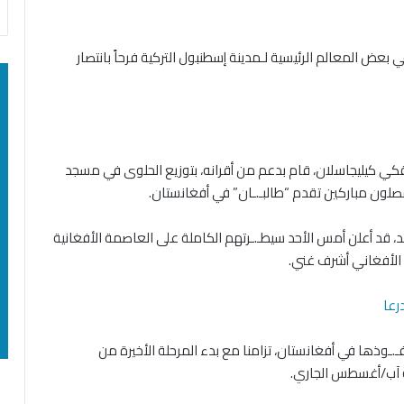
عض المعالم الرئيسية لـمدينة إسطنبول التركية فرحاً بانتصار
حقكي كيليجاسلان، قام بدعم من أقرانه، بتوزيع الحلوى في مسجد
لون مباركين تقدم “طالبـ.ـان” في أفغانستان.
هد، قد أعلن أمس الأحد سيطـ.ـرتهم الكاملة على العاصمة الأفغانية
 الأفغاني أشرف غني.
رعا
فـ.ـوذها في أفغانستان، تزامنا مع بدء المرحلة الأخيرة من
اية آب/أغسطس الجاري.