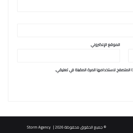
ف
ي
أ
ن
ق
ر
ة
الموقع الإلكتروني
(
ص
و
ر
 المتصفح لاستخدامها المرة المقبلة في تعليقي.
)
© جميع الحقوق محفوظة 2026 | Storm Agency