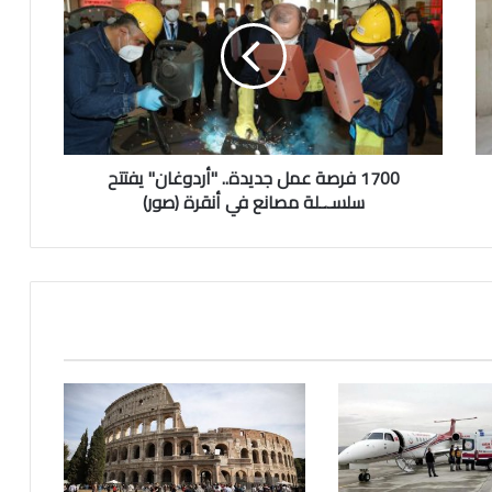
0
التنظيمات الإرهابية
0
ف
ر
جريمة مروعة بحق رجل أعمال سوري في
ص
إسطنبول
ة
ع
1700 فرصة عمل جديدة.. "أردوغان" يفتتح
م
وفاة شاب سوري أثناء هروبه من الشرطة في
ل
سلسـ.ـلة مصانع في أنقرة (صور)
إسطنبول
ج
د
ي
د
حادثة مرعبة في لايبزيغ
ة
.
.
ألمانيا.. طالباتا لجوء تحققان نصرا على الحكومة
"
في نورنبرغ
أ
ر
د
تأشيرة التطوع في السويد: فرصة فريدة للسفر
و