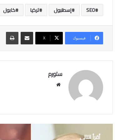
SEO
إسطنبول
تركيا
كابول
مشاركة عبر البريد
طباعة
فيسبوك
‫X
ستورم
مو
قع
الوي
ب
أقرأ التالي