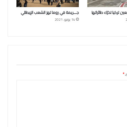
والإقامة مع العائلة
غ
ا
ين تركيا تحرّك طائراتها
جـ.ـريمة في روما تهز الشعب اﻹيطالي
ن
"
14 يونيو، 2021
كسرت هويتي الصحفية لأجل الحقيقة
ي
ف
ت
ترامب يعلن عن قمة ثلاثية مع زيلينسكي
ت
وبوتين !
ح
س
ل
ألمانيا تتجه نحو تعزيز قوتها الدفاعية بزيادة
س
تاريخية في الإنفاق العسكري
ـ
ـ
*
.
ـ
ل
ترحيب أوروبي بوقف إطلاق النار بين لبنان
ة
وإسرائيل
م
ص
ا
الولايات المتحدة تدعم تركيا في حربها ضد
ن
التنظيمات الإرهابية
ع