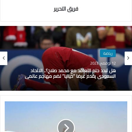
فريق التحرير
رياضة
12 نوفمبر، 2023
هل تبدد حلم التعاقد مع محمد صلاح؟.. الاتحاد
السعودي يقدم عرضا “خياليا” لضم مهاجم عالمي
ت
ح
ر
ك
ا