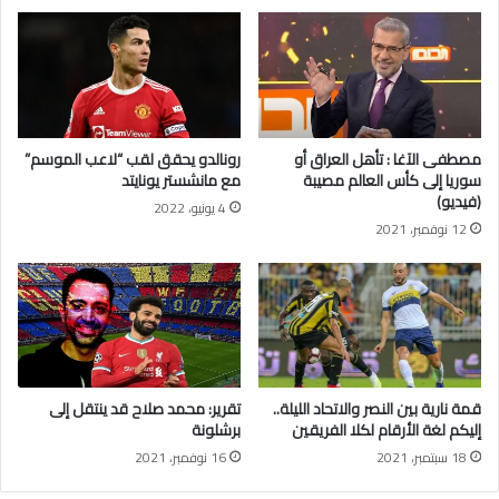
ي
ل
ا
ي
ل
ت
ب
ت
ا
ل
د
ق
ي
ى
مصطفى الآغا : تأهل العراق أو
رونالدو يحقق لقب “لاعب الموسم”
ة
ص
سوريا إلى كأس العالم مصيبة
مع مانشستر يونايتد
ا
ف
(فيديو)
4 يونيو، 2022
ل
ع
12 نوفمبر، 2021
س
ة
و
م
ر
و
ي
ج
ة
ع
ة
ف
ي
قمة نارية بين النصر والاتحاد الليلة..
تقرير: محمد صلاح قد ينتقل إلى
د
إليكم لغة الأرقام لكلا الفريقين
برشلونة
ي
18 سبتمبر، 2021
16 نوفمبر، 2021
ر
ا