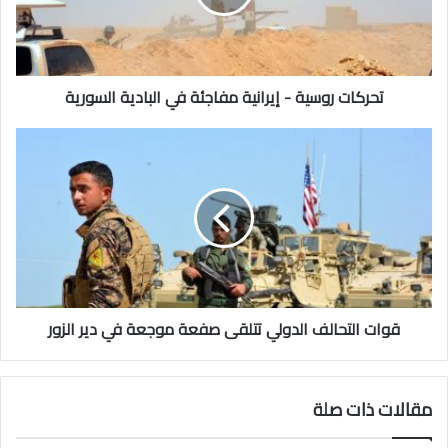
ت
ر
و
س
تحركات روسية - إيرانية مفاجئة في البادية السورية
ي
ة
-
ق
إ
و
ي
ا
ر
ت
ا
ا
ن
ل
ي
ت
ة
ح
م
ا
ف
قوات التحالف الدولي تتلقى صفعة موجعة في دير الزور
ل
ا
ف
ج
ا
ئ
ل
مقالات ذات صلة
ة
د
ف
و