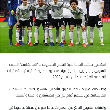
استدعى منتخب ألمانيا لكرة القدم، المعروف بـ “المانشافت” اللاعب
السوري ونجم بوروسيا دورتموند محمود داهود لتمثيله في التصفيات
القادمة المؤهلة لكأس العالم 2022.
وجاء ذلك بقرار من مدير الفريق الألماني هاسني فليك، حيث سيلعب
المانشافت في سبتمبر أمام كل من ليختنشتاين وأرمينيا وآيسلندا.
والشاب السوري البالغ من العمر 25 عاما هو من مدينة عامودا في